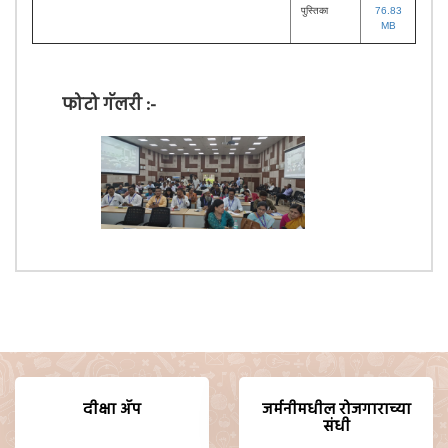
पुस्तिका
76.83
MB
फोटो गॅलरी :-
दीक्षा ॲप
जर्मनीमधील रोजगाराच्या
संधी