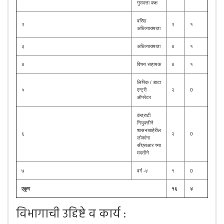
गुणवत्ता कक्ष
वरिष्ठ
२
२
१
अधिव्याख्याता
३
अधिव्याख्याता
४
१
४
विषय सहायक
४
१
लिपिक / डाटा
५
एन्ट्री
२
0
ऑपरेटर
कंत्राटी
नियुक्तीने
शासनाबाहेरील
६
२
0
लोकांना
सीएसआर च्या
मदतीने
७
वर्ग -४
१
0
एकूण
१६
४
विभागाची उद्दिष्टे व कार्य :