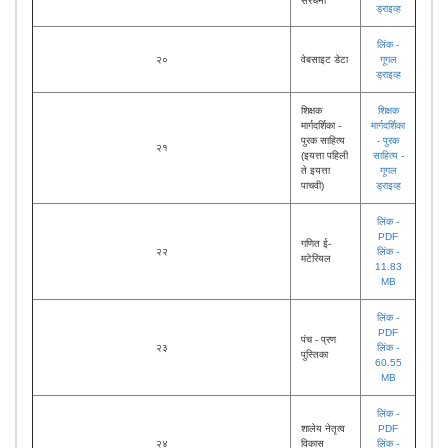
संरचना
ड्राइव्ह
लिंक -
२०
वेबसाइट डेटा
गूगल
ड्राइव्ह
शिक्षक
शिक्षक
मार्गदर्शिका -
मार्गदर्शिका
पुरक साहित्य
- पुरक
२१
(इयत्ता पहिली
साहित्य -
ते इयत्ता
गूगल
पाचवी)
ड्राइव्ह
लिंक -
PDF
गणित ई-
२२
लिंक -
मटेरियल
11.83
MB
लिंक -
PDF
पंच - प्रण
२३
लिंक -
पुस्तिका
60.55
MB
लिंक -
शालेय नेतृत्व
PDF
२४
विकास
लिंक -