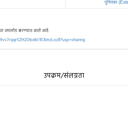
पुस्तिका (Ex
्ह वर अपलोड करण्यात आले आहे.
Mv9vs7rqqr5ZH2Obxlkt1lCKmzLoz8?usp=sharing
उपक्रम/संलग्नता