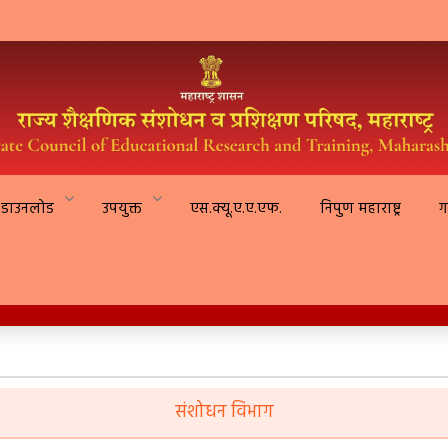
डाउनलोड
उपयुक्त
एस.क्यू.ए.ए.एफ.
निपुण महाराष्ट्र
ग
संशोधन विभाग