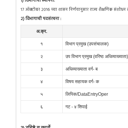
१) विभागाची स्थापना:
१७ ऑक्टोबर २०१६ च्या शासन निर्णयानुसार राज्य शैक्षणिक संशोधन व 
२) विभागाची पदसंरचना :
अ.क्र.
१
विभाग प्रमुख (उपसंचालक)
२
उप विभाग प्रमुख (वरिष्ठ अधिव्याख्याता)
३
अधिव्याख्याता वर्ग- ब
४
विषय सहायक वर्ग- क
५
लिपिक/DataEntryOper
६
गट - ४ शिपाई