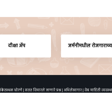
दीक्षा ॲप
जर्मनीमधील रोजगाराच्य
ंकेतस्थळ धोरणे
|
सतत विचारले जाणारे प्रश्न
|
अभिलेखागार
|
वेब माहिती व्यवस्
ाष्ट्र राज्य शैक्षणिक संशोधन व प्रशिक्षण
तांत्रिक सहयोग :
TRIFRND Pvt. 