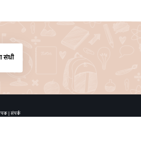
ा संधी
थापक
|
संपर्क
Ltd.
शेवटचे अद्ययावत :
03 Aug 2026, 10:46 AM