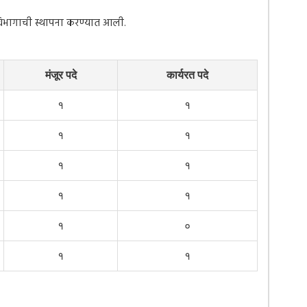
न विभागाची स्थापना करण्यात आली.
मंजूर पदे
कार्यरत पदे
१
१
१
१
१
१
१
१
१
०
१
१