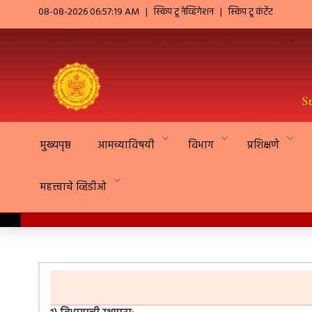
08-08-2026 06:57:19 AM
|
स्किप टू नेव्हिगेशन
|
स्किप टू कंटेंट
मुख्यपृष्ठ
आमच्याविषयी
विभाग
प्रशिक्षणे
महत्त्वाचे व्हिडीओ