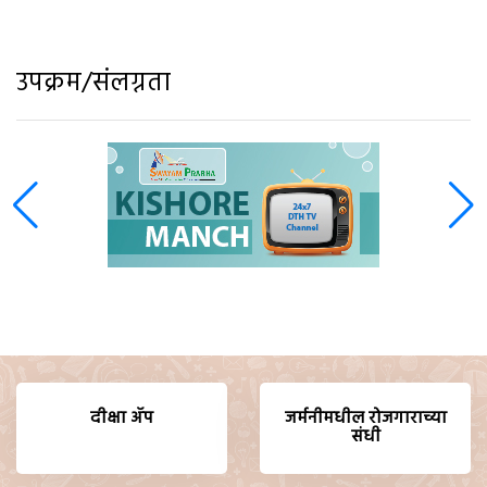
उपक्रम/संलग्नता
दीक्षा ॲप
जर्मनीमधील रोजगाराच्या
संधी