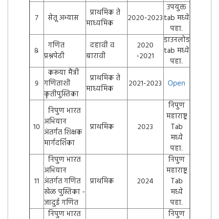
उपयुक्त
प्राथमिक ते
७
सेतू अभ्यास
२०२०-२०२३
tab मध्ये
माध्यमिक
पहा.
डाउनलोड
गणित
दहावी व
२०२०
८
tab मध्ये
प्रश्नपेढी
बारावी
-२०२१
पहा.
करूया मैत्री
प्राथमिक ते
९
गणिताशी
२०२१-२०२३
Open
माध्यमिक
कृतीपुस्तिका
निपुण
निपुण भारत
महाराष्ट्र
अभियान
१०
प्राथमिक
२०२३
Tab
अंतर्गत शिक्षक
मध्ये
मार्गदर्शिका
पहा.
निपुण भारत
निपुण
अभियान
महाराष्ट्र
११
अंतर्गत गणित
प्राथमिक
२०२४
Tab
खेळ पुस्तिका -
मध्ये
जादुई गणित
पहा.
निपुण भारत
निपुण