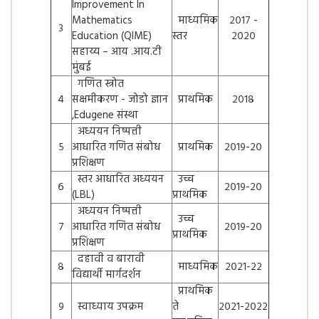
Improvement In
Mathematics
माध्यमिक
२०१७ -
३
Education (QIME)
स्तर
२०२०
सहाय्य – आय .आय.टी
मुंबई
गणित स्त्रोत
४
सक्षमीकरण - जोडो ज्ञान
प्राथमिक
२०१८
,Edugene संस्था
अध्ययन निष्पत्ती
५
आधारित गणित संबोध
प्राथमिक
२०१९-२०
प्रशिक्षण
स्तर आधारित अध्ययन
उच्च
६
२०१९-२०
(LBL)
प्राथमिक
अध्ययन निष्पत्ती
उच्च
७
आधारित गणित संबोध
२०१९-२०
प्राथमिक
प्रशिक्षण
दहावी व बारावी
८
माध्यमिक
२०२१-२२
विद्यार्थी मार्गदर्शन
प्राथमिक
९
स्वाध्याय उपक्रम
ते
२०२१-२०२२