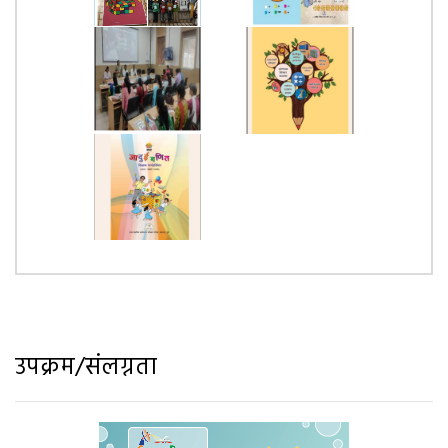
उपक्रम/संलग्नता