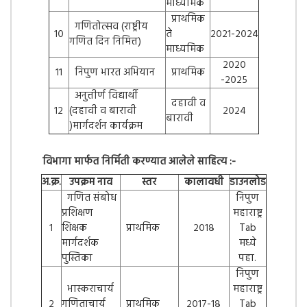
माध्यमिक
प्राथमिक
गणितोत्सव (राष्ट्रीय
१०
ते
२०२१-२०२४
गणित दिन निमित्त)
माध्यमिक
२०२०
११
निपुण भारत अभियान
प्राथमिक
-२०२५
अनुत्तीर्ण विद्यार्थी
दहावी व
१२
(दहावी व बारावी
२०२४
बारावी
)मार्गदर्शन कार्यक्रम
विभागा मार्फत निर्मिती करण्यात आलेले साहित्य :-
अ.क्र.
उपक्रम नाव
स्तर
कालावधी
डाउनलोड
गणित संबोध
निपुण
प्रशिक्षण
महाराष्ट्र
१
शिक्षक
प्राथमिक
२०१८
Tab
मार्गदर्शक
मध्ये
पुस्तिका
पहा.
निपुण
भास्कराचार्य
महाराष्ट्र
२
गणिताचार्य
प्राथमिक
२०१७-१८
Tab