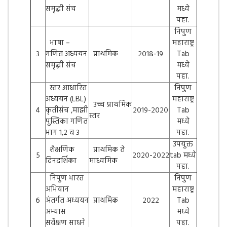
समृद्धी संच
मध्ये
पहा.
निपुण
भाषा –
महाराष्ट्र
३
गणित अध्ययन
प्राथमिक
२०१८-१९
Tab
समृद्धी संच
मध्ये
पहा.
स्तर आधारित
निपुण
अध्ययन (LBL)
महाराष्ट्र
उच्च प्राथमिक
४
कृतीसंच ,माझी
२०१९-२०२०
Tab
स्तर
पुस्तिका गणित
मध्ये
भाग १,२ व ३
पहा.
उपयुक्त
शैक्षणिक
प्राथमिक ते
५
२०२०-२०२२
tab मध्ये
दिनदर्शिका
माध्यमिक
पहा.
निपुण भारत
निपुण
अभियान
महाराष्ट्र
६
अंतर्गत अध्ययन
प्राथमिक
२०२२
Tab
अभ्यास
मध्ये
सर्वेक्षण साधने
पहा.