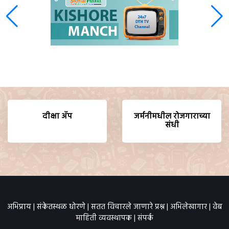
दीक्षा ॲप
जर्मनीमधील रोजगाराच्या
संधी
अभिप्राय
|
संकेतस्थळ धोरणे
|
सतत विचारले जाणारे प्रश्न
|
अभिलेखागार
|
वेब
माहिती व्यवस्थापक
|
संपर्क