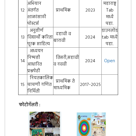
अभियान
महाराष्ट्र
१२
अंतर्गत
प्राथमिक
२०२३
Tab
शाळांसाठी
मध्ये
पोस्टर्स
पहा.
अनुत्तीर्ण
डाउनलोड
दहावी व
१३
विद्यार्थी करिता
२०२४
tab मध्ये
बारावी
पूरक साहित्य
पहा.
अध्ययन
निष्पत्ती
तिसरी,सहावी
१४
२०२४
Open
आधारित
व नववी
प्रश्नपेढी
नियतकालिक
प्राथमिक ते
१५
चाचणी गणित
२०१७-२०२५
माध्यमिक
निर्मिती
फोटोगॅलरी :