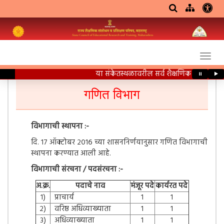
या संकेतस्थळावरील सर्व शैक्षणिक साहित्य वि
⏸
▶
गणित विभाग
विभागाची स्थापना :-
दि. १७ ऑक्टोबर २०१६ च्या शासननिर्णयानुसार गणित विभागाची
स्थापना करण्यात आली आहे.
विभागाची संरचना / पदसंरचना :-
अ.क्र.
पदाचे नाव
मंजूर पदे
कार्यरत पदे
१)
प्राचार्य
१
१
२)
वरिष्ठ अधिव्याख्याता
१
१
३)
अधिव्याख्याता
१
१