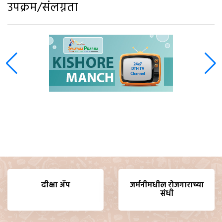
उपक्रम/संलग्नता
दीक्षा ॲप
जर्मनीमधील रोजगाराच्या
संधी