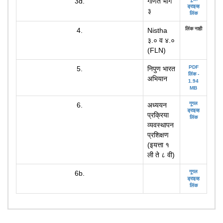
3d.
गणित भाग
ड्राइव्ह
३
लिंक
लिंक नाही
4.
Nistha
३.० व ४.०
(FLN)
PDF
5.
निपुण भारत
लिंक -
अभियान
1.94
MB
गूगल
6.
अध्ययन
ड्राइव्ह
प्रक्रिया
लिंक
व्यवस्थापन
प्रशिक्षण
(इयत्ता १
ली ते ८ वी)
गूगल
6b.
ड्राइव्ह
लिंक