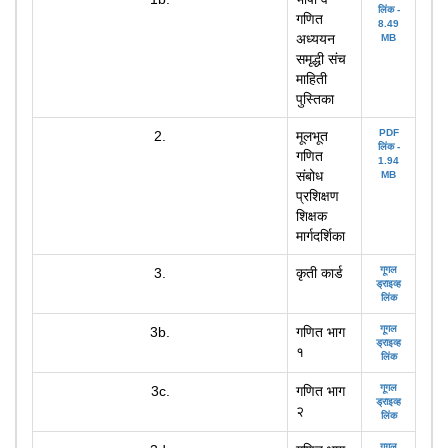
लिंक -
गणित
8.49
अध्ययन
MB
समृद्धी संच
माहिती
पुस्तिका
PDF
2.
मूलभूत
लिंक -
गणित
1.94
संबोध
MB
प्रशिक्षण
शिक्षक
मार्गदर्शिका
गूगल
3.
कृती कार्ड
ड्राइव्ह
लिंक
गूगल
3b.
गणित भाग
ड्राइव्ह
१
लिंक
गूगल
3c.
गणित भाग
ड्राइव्ह
२
लिंक
गूगल