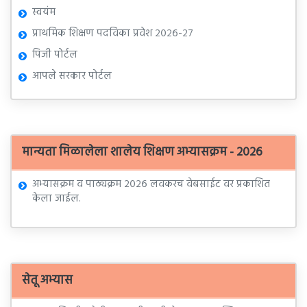
स्वयंम
प्राथमिक शिक्षण पदविका प्रवेश २०२६-२७
पिजी पोर्टल
आपले सरकार पोर्टल
मान्यता मिळालेला शालेय शिक्षण अभ्यासक्रम - २०२६
अभ्यासक्रम व पाठ्यक्रम २०२६ लवकरच वेबसाईट वर प्रकाशित
केला जाईल.
सेतू अभ्यास