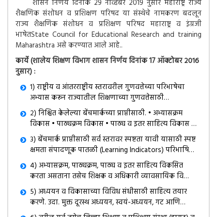
शासन निर्णय दिनांक 29 नोव्हेंबर 2019 नुसार महाराष्ट्र राज्य
शैक्षणिक संशोधन व प्रशिक्षण परिषद या संस्थेचे नामकरण बदलून
राज्य शैक्षणिक संशोधन व प्रशिक्षण परिषद महाराष्ट्र व इंग्रजी
भाषेतState Council for Educational Research and training
Maharashtra असे करण्यात आले आहे..
कार्ये (शालेय शिक्षण विभाग शासन निर्णय दिनांक 17 ऑक्टोबर २०१६
नुसार) :
१) राष्ट्रीय व आंतरराष्ट्रीय स्तरावरील गुणवत्तेच्या परिभाषेचा
अभ्यास करून राज्यातील शिक्षणाच्या गुणवत्तेसाठी
बेंचमार्कनिश्चित करणे. या बेंचमार्क मध्ये कालपरत्वे वेळोवेळी
२) निश्चित केलेल्या बेंचमार्कच्या प्राप्तीसाठी. • अभ्यासक्रम
आवश्यकतेनुसार बदल करणे.
विकास • पाठ्यक्रम विकास • पाठ्य व इतर साहित्य विकास •
शिक्षक व अधिकारी यांचे सातत्यपूर्ण व्यावसायिक विकास. •
३) बेंचमार्क प्राप्तीसाठी सर्व स्तरावर स्पष्टता यावी यासाठी स्पष्ट
मूल्यमापन प्रक्रिया विकास • अडचणींवर मात करण्यासाठी
क्षमता संपादणूक पातळी (Learning Indicators) परिभाषित
संशोधन करणे. वरील सर्व बाबींसाठी माहिती संप्रेषण तंत्रज्ञान
करून त्याचे Continuous and Comprehensive
४) अभ्यासक्रम, पाठ्यक्रम, पाठ्य व इतर साहित्य विकसित
/ संगणक तंत्रज्ञानाचा अधिकाधिक वापर करणे.
Education (CCE) किंवा अन्य मूल्यमापन प्रक्रियेशी सहसंबंध
करता असताना तसेच शिक्षक व अधिकारी व्यावसायिक विकास
स्पष्ट करणे.
कार्यक्रम आखत असताना क्षमता मूलक विचारांकडे लक्ष देणे.
५) अध्ययन व विकासाच्या विविध संधीसाठी साहित्य तयार
शिक्षण हक्क कायद्यांतर्गत१००% मुलांना शिक्षण द्यायचे आहे.
करणे. उदा. मुक्त दूरस्थ अध्ययन, स्वयं-अध्ययन, गट आणि
परंतु ते राबवत असताना बऱ्याच शिक्षक व अधिकाऱ्यांना १००%
केंद्रस्तरावर चर्चा, on line स्वयं-अध्ययन एवं चर्चा प्रमाण पत्र