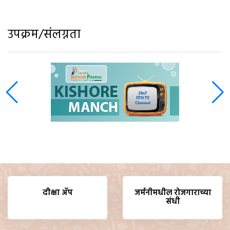
उपक्रम/संलग्नता
दीक्षा ॲप
जर्मनीमधील रोजगाराच्या
संधी