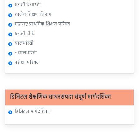
एन.सी.ई.आर.टी
शालेय शिक्षण विभाग
महाराष्ट्र प्राथमिक शिक्षण परिषद
एन.सी.टी.ई.
बालभारती
E बालभारती
परीक्षा परिषद
डिजिटल शैक्षणिक साधनसंपदा संपूर्ण मार्गदर्शिका
डिजिटल मार्गदर्शिका